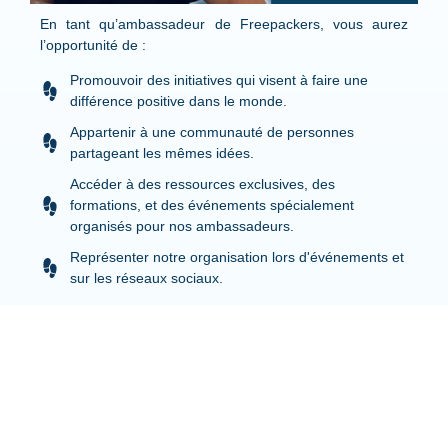
En tant qu’ambassadeur de Freepackers, vous aurez
l’opportunité de :
Promouvoir des initiatives qui visent à faire une
différence positive dans le monde.
Appartenir à une communauté de personnes
partageant les mêmes idées.
Accéder à des ressources exclusives, des
formations, et des événements spécialement
organisés pour nos ambassadeurs.
Représenter notre organisation lors d'événements et
sur les réseaux sociaux.
Votre rôle en tant qu’ambassadeur serait crucial pour
sensibiliser et mobiliser d’autres personnes autour de notre
mission. Ensemble, nous pouvons inspirer un changement
positif et construire un avenir meilleur.
Si vous êtes intéressé(e) par cette opportunité ou si vous